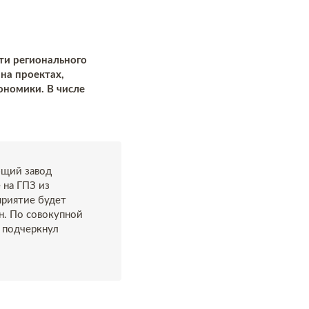
ти регионального
 на проектах,
ономики. В числе
ющий завод
 на ГПЗ из
приятие будет
н. По совокупной
– подчеркнул