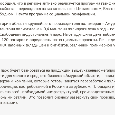
сообщил, что в регионе активно реализуется программа газиф
зяйства – переводятся на газ котельные в Циолковском, Благо
бодном. Начата программа социальной газификации.
итории области крупнейшего производителя полимеров – Амур
млн тонн полиэтилена и 0,4 млн тонн полипропилена в год – по
 Свободным индустриальный парк. На сегодняшний день выбра
 120 гектаров и определены потенциальные проекты. Речь иде
КХ, вагонных вкладышей и биг-бэгов, различной полимерной у
парк будет базироваться на продукции вышеуказанных мегапро
и для малого и среднего бизнеса в Амурской области, – под
держим компании, которые готовы заняться переработкой пол
родукции, востребованной в России и за рубежом. Площадка 
спечена всей необходимой инфраструктурой, производственны
рными сетями. Это позволит бизнесу развернуть свои произво
тратами».