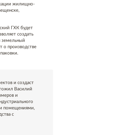
икации жилищно-
вещенске,
ский ГХК будет
зволяет создать
н земельный
т о производстве
паковки.
ектов и создаст
ытожил Василий
имеров и
индустриального
ми помещениями,
дства с