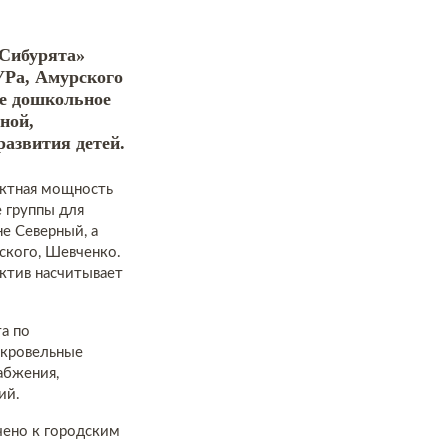
«Сибурята»
УРа, Амурского
ое дошкольное
ной,
азвития детей.
ектная мощность
е группы для
е Северный, а
ского, Шевченко.
ктив насчитывает
а по
 кровельные
абжения,
ий.
чено к городским