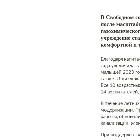
В Свободном с
после масштаб
газохимическо
учреждение ста
комфортной и т
Благодаря капита
сада увеличилась
малышей 2023 го
также в близлежа
Все 10 возрастны
14 воспитателей,
В течение летних
модернизации. П
работы, обновили
канализации, эле
При поддержке а