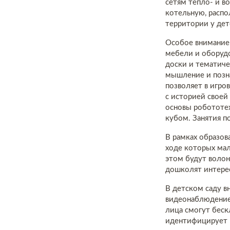
сетям тепло- и в
котельную, распо
территории у дет
Особое внимание
мебели и оборудо
доски и тематиче
мышление и позна
позволяет в игро
с историей своей
основы робототех
кубом. Занятия п
В рамках образов
ходе которых ма
этом будут воло
дошколят интерес
В детском саду в
видеонаблюдение
лица смогут бес
идентифицирует и