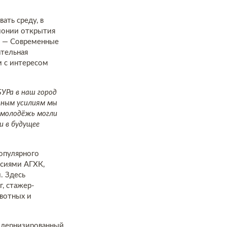
ать среду, в
монии открытия
— Современные
ательная
м с интересом
УРа в наш город
тным усилиям мы
 молодёжь могли
и в будущее
опулярного
ссиями АГХК,
. Здесь
, стажер-
вотных и
одернизированный