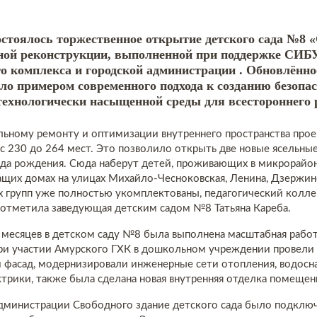
остоялось торжественное открытие детского сада №8 
ной реконструкции, выполненной при поддержке СИБ
го комплекса и городской администрации . Обновлённ
ло примером современного подхода к созданию безопас
ехнологически насыщенной среды для всестороннего р
льному ремонту и оптимизации внутреннего пространства про
 с 230 до 264 мест. Это позволило открыть две новые ясельны
да рождения. Сюда наберут детей, проживающих в микрорайон
щих домах на улицах Михайло-Чесноковская, Ленина, Дзержин
х групп уже полностью укомплектованы, педагогический колле
 отметила заведующая детским садом №8 Татьяна Кареба.
 месяцев в детском саду №8 была выполнена масштабная работ
ри участии Амурского ГХК в дошкольном учреждении провели
 фасад, модернизировали инженерные сети отопления, водосн
ктрики, также была сделана новая внутренняя отделка помещен
дминистрации Свободного здание детского сада было подклю