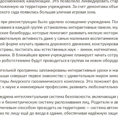
одоснабжения, канализации. Это позволило ликвидировать ста
ложенную на территории учреждения. За счет демонтажа объе
ского сада появилась большая уличная игровая зона.
 при реконструкции было уделено оснащению учреждения. П
вания в каждой группе установлены интерактивные панели, м
ские бизиборды, которые помогают развивать мелкую моторик
вательную активность даже у самых маленьких воспитанников
вой форме изучать правила дорожного движения, конструирова
 страны, постигать азы естественных наук – химии, математики,
ники. В ближайшее время учреждение планирует начать сотруд
о робототехнике будут проводиться в группах на новом оборуд
ательной программы запланированы интерактивные уроки и мас
лыши совершат первое знакомство с удивительным миром хими
нтеры Амурского газохимического комплекса. Это поможет фо
 к науке и инженерным профессиям, развивать любознательнос
недрена интеллектуальная система безопасности, включающая
 и биометрическую систему распознавания лиц. Родители и а
ключевым способом проходить на территорию — система автом
х по лицу ещё до входа в здание, обеспечивая надёжную защи