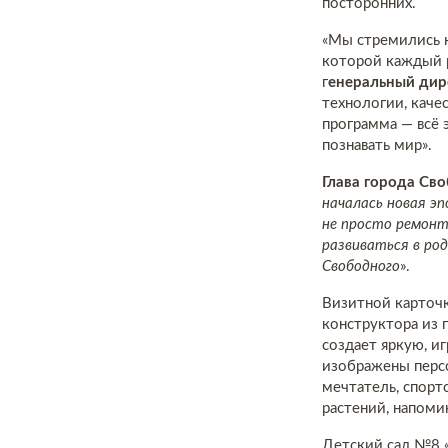
посторонних.
«Мы стремились н
которой каждый 
г
енеральный дире
технологии, каче
программа — всё 
познавать мир».
Глава города С
началась новая э
не просто ремонт
развиваться в род
Свободного
».
Визитной карточк
конструктора из
создает яркую, 
изображены персо
мечтатель, спорт
растений, напоми
Детский сад №8 