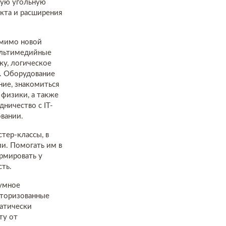
рую угольную
кта и расширения
омимо новой
ультимедийные
у, логическое
. Оборудование
ние, знакомиться
 физики, а также
ничество с IT-
овании.
тер-классы, в
и. Помогать им в
рмировать у
ть.
 умное
вторизованные
атически
ту от