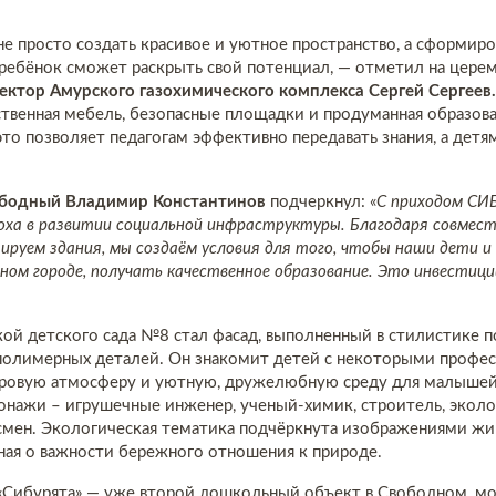
е просто создать красивое и уютное пространство, а сформиров
ребёнок сможет раскрыть свой потенциал, — отметил на цере
ктор Амурского газохимического комплекса Сергей Сергеев.
ственная мебель, безопасные площадки и продуманная образов
это позволяет педагогам эффективно передавать знания, а детя
вободный Владимир Константинов
подчеркнул: «
С приходом СИБ
поха в развитии социальной инфраструктуры. Благодаря совмес
ируем здания, мы создаём условия для того, чтобы наши дети и
ном городе, получать качественное образование. Это инвестици
ой детского сада №8 стал фасад, выполненный в стилистике п
 полимерных деталей. Он знакомит детей с некоторыми профе
игровую атмосферу и уютную, дружелюбную среду для малышей
нажи – игрушечные инженер, ученый-химик, строитель, эколог
смен. Экологическая тематика подчёркнута изображениями жи
ная о важности бережного отношения к природе.
«Сибурята» — уже второй дошкольный объект в Свободном, м