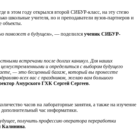
де в этом году открылся второй СИБУР-класс, на эту стезю
ько школьные учителя, но и преподаватели вузов-партнеров и
е объекты.
ьно поможет в будущем»
, — поделился
ученик СИБУР-
остными встречами после долгих каникул. Для наших
целеустремленными и определиться с выбором будущего
чаете, — это бесценный багаж, который вы пронесете
здравляю всех вас с праздником, желаю вам большого
ректор Амурского ГХК Сергей Сергеев
.
личество часов на лабораторные занятия, а также на изучение
 — дополнительный час информатики.
будущее, получить профессию оператора переработки
й Калинина
.