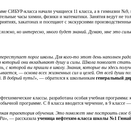
е СИБУР-класса начали учащиеся 11 класса, а в гимназии №9, г
ельные часы химии, физики и математики. Занятия ведут не тол
иятиях, хакатонах и посещают с экскурсиями производственны
сложно, но интересно, много будет знаний. Думаю, мне это сил
 переступает порог школы. Для кого-то этот день наполнен рад
в который они вкладывают душу и силы. Школа помогает стать 
, с которой вы пришли в школу. Знания, которые вы здесь полу
ывается, — основа всех жизненных сил и целей. От всей души по
. В добрый путь!»
, — обратился к школьникам
генеральный ди
ехимические классы. разработана особая учебная программа: ко
 обычной программе. С 8 класса вводится черчение, в 9 классе
еткая траектория обучения. Это поможет мне построить свое 
УРа»
, — рассказала
ученица нефтехим-класса школы №1 Гюна