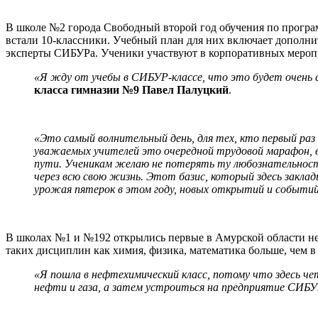
В школе №2 города Свободный второй год обучения по программ
встали 10-классники. Учебный план для них включает дополнит
эксперты СИБУРа. Ученики участвуют в корпоративных меропр
«Я жду от учебы в СИБУР-классе, что это будет очень 
класса гимназии №9 Павел Палуцкий
.
«Это самый волнительный день, для тех, кто первый раз
уважаемых учителей это очередной трудовой марафон, 
пути. Ученикам желаю не потерять ту любознательность
через всю свою жизнь. Этот базис, который здесь заклад
урожая пятерок в этом году, новых открытий и событий
В школах №1 и №192 открылись первые в Амурской области нефт
таких дисциплин как химия, физика, математика больше, чем в
«Я пошла в нефтехимический класс, потому что здесь ч
нефти и газа, а затем устроиться на предприятие СИБ