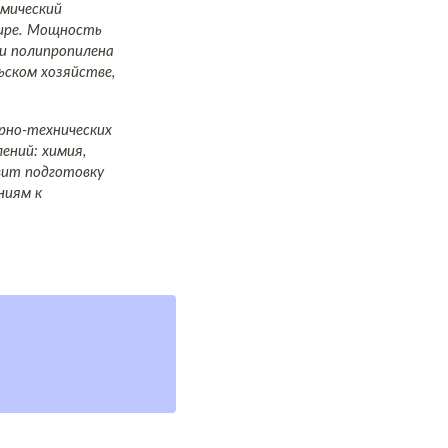
имический
мире. Мощность
 и полипропилена
ьском хозяйстве,
рно-технических
ений: химия,
вит подготовку
ниям к