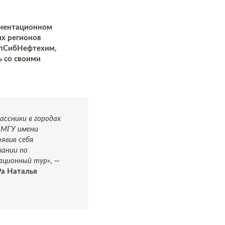
риентационном
их регионов
апСибНефтехим,
ь со своими
ассники в городах
 МГУ имени
явив себя
вании по
ационный тур»
, —
а Наталья