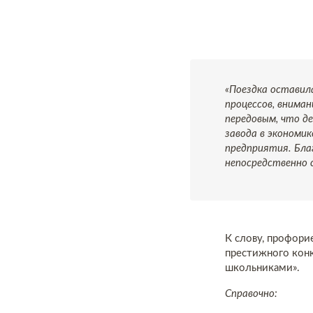
«Поездка оставил
процессов, внима
передовым, что д
завода в экономи
предприятия. Благ
непосредственно 
К слову, профори
престижного конк
школьниками».
Справочно: