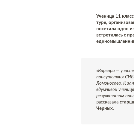
Ученица 11 клас
туре, организова
посетила одно и
встретилась с п
единомышленник
«Варвара — участн
присутствия СИБУ
Ломоносова. К за
вдумчивой ученице
результатам прог
рассказала
старш
Черных.