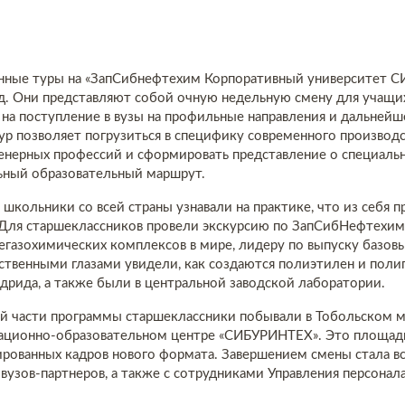
ные туры на «ЗапСибнефтехим Корпоративный университет С
д. Они представляют собой очную недельную смену для учащих
на поступление в вузы на профильные направления и дальнейш
р позволяет погрузиться в специфику современного производс
нерных профессий и сформировать представление о специальн
ьный образовательный маршрут.
 школьники со всей страны узнавали на практике, что из себя п
 Для старшеклассников провели экскурсию по ЗапСибНефтехим
газохимических комплексов в мире, лидеру по выпуску базов
ственными глазами увидели, как создаются полиэтилен и пол
дрида, а также были в центральной заводской лаборатории.
ой части программы старшеклассники побывали в Тобольском
вационно-образовательном центре «СИБУРИНТЕХ». Это площадк
ованных кадров нового формата. Завершением смены стала вс
вузов-партнеров, а также с сотрудниками Управления персонал