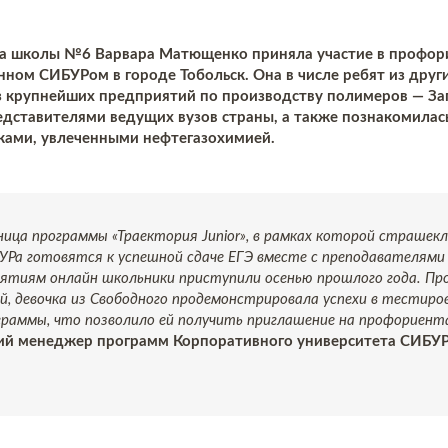
са школы №6 Варвара Матющенко приняла участие в профо
нном СИБУРом в городе Тобольск. Она в числе ребят из друг
з крупнейших предприятий по производству полимеров — З
редставителями ведущих вузов страны, а также познакомилас
ами, увлеченными нефтегазохимией.
ица программы «Траектория Junior», в рамках которой страшекл
Ра готовятся к успешной сдаче ЕГЭ вместе с преподавателями
нятиям онлайн школьники приступили осенью прошлого года. Про
й, девочка из Свободного продемонстрировала успехи в тестиро
раммы, что позволило ей получить приглашение на профориент
ий менеджер программ Корпоративного университета СИБУР