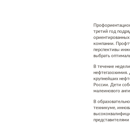
Профориентацион
третий год подря
ориентированных 
компании. Профту
перспективы инже
выбрать оптимал
В течение недели
нефтегазохимия.
крупнейших нефте
России. Дети соб
малеинового анги
В образовательн
техникуме, инно
высококвалифицир
представителями 