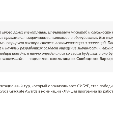
а много ярких впечатлений. Впечатляет масштаб и сложность 
ние привлекают современные технологии и оборудование. Все выг
емонстрирует высокую степень автоматизации и инноваций. По
ке и научных разработках создает ощущение значимости и важ
одаря поездке, я точно определилась со своим будущем, и оно б
с газохимией»
, — поделилась
школьница из Свободного Варва
ентационный тур, который организовывает СИБУР, стал побед
урса Graduate Awards в номинации «Лучшая программа по работ