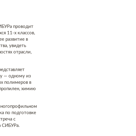
ИБУРа проводит
ся 11-х классов,
ее развитие в
тва, увидеть
остях отрасли,
редставляет
у — одному из
ых полимеров в
ипропилен, химию
 многопрофильном
а по подготовке
треча с
а СИБУРа.