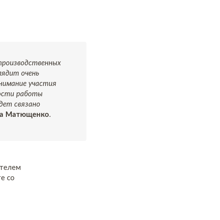
производственных
лядит очень
нимание участия
ности работы
удет связано
ра Матющенко
.
ителем
е со