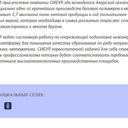
д присутствия компании СИБУР, где возводится Амурский газох
циально одно из крупнейших производств базовых полимеров в 
авит 2,7 миллиона тонн готовой продукции в год (полиэтилена
х марок), которая необходима в самых различных отраслях: сел
 авиастроении и многом другом.
Р ведет системную работу по опережающей подготовке инжене
 платформу для повышения качества образования по ряду направл
ика, математика. СИБУР первостепенной задачей для себя ста
нь профессионализма которых будет соответствовать требова
отников высокотехнологичных производственных площадок.
СОЦИАЛЬНЫХ СЕТЯХ: