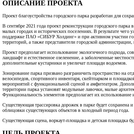
ОПИСАНИЕ ПРОЕКТА
Проект благоустройства городского парка разработан для сох
В сентябре 2021 года проект реконструкции городского парка
малых городах и исторических поселениях. В результате чего
поддержке ПАО «СИБУР Холдинг» и при активном участии гор
территорий, а также представители городской администрации,
Проект предполагает использование экологичного подхода, со
ландшафт и естественное озеленение, а заболоченные местнос
дополнительные кустарники и увеличат площади водоемов.
Зонирование парка призвано разграничить пространство на о
велосипедов, спортивного инвентаря, скейтпарком и площадкой
мероприятий с функциональной сценой и амфитеатром. Дополн
территории парка установят модульные лавочки, малые архите
Функциональность элементов предполагает их использование 
Существующая трассировка дорожек в парке будет сохранена и 
облицовки существующих объектов в холодный период года.
Существующая сцена, воркаут-площадка и детская площадка бу
ЦЕЛЬ ПРОЕКТА