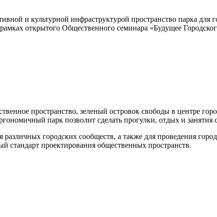
тивной и культурной инфраструктурой пространство парка для 
в рамках открытого Общественного семинара «Будущее Городско
венное пространство, зеленый островок свободы в центре города
эргономичный парк позволит сделать прогулки, отдых и занятия
я различных город­ских сообществ, а также для проведения гор
й стан­дарт проектирования общественных пространств.