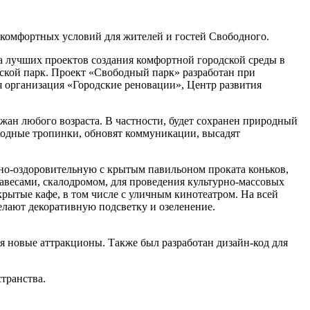
и комфортных условий для жителей и гостей Свободного.
са лучших проектов создания комфортной городской среды в
дской парк. Проект «Свободный парк» разработан при
организация «Городские реновации», Центр развития
ан любого возраста. В частности, будет сохранен природный
ходные тропинки, обновят коммуникации, высадят
но-оздоровительную с крытым павильоном проката коньков,
навесами, скалодромом, для проведения культурно-массовых
ытые кафе, в том числе с уличным кинотеатром. На всей
елают декоративную подсветку и озеленение.
я новые аттракционы. Также был раз­работан дизайн-код для
транства.