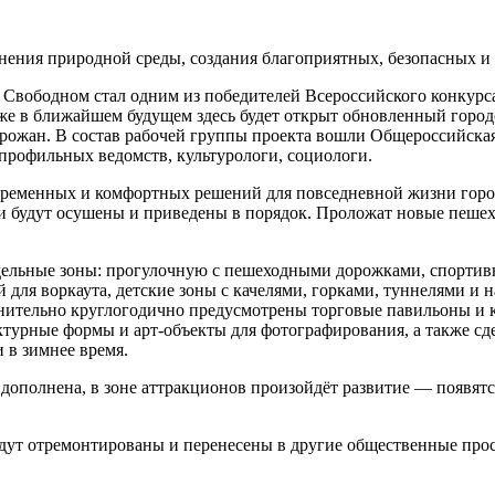
ранения природной среды, создания благоприятных, безопасных 
 в Свободном стал одним из победителей Всероссийского конкур
 уже в ближайшем будущем здесь будет открыт обновленный горо
ожан. В состав рабочей группы проекта вошли Общероссийская 
 профильных ведомств, культурологи, социологи.
временных и комфортных решений для повседневной жизни горож
ти будут осушены и приведены в порядок. Проложат новые пеше
тдельные зоны: прогулочную с пешеходными дорожками, спортив
 для воркаута, детские зоны с качелями, горками, туннелями и 
ительно круглогодично предусмотрены торговые павильоны и кр
ктурные формы и арт-объекты для фотографирования, а также сд
и в зимнее время.
дополнена, в зоне аттракционов произойдёт развитие — появятс
дут отремонтиро­ваны и перенесены в другие общественные прос