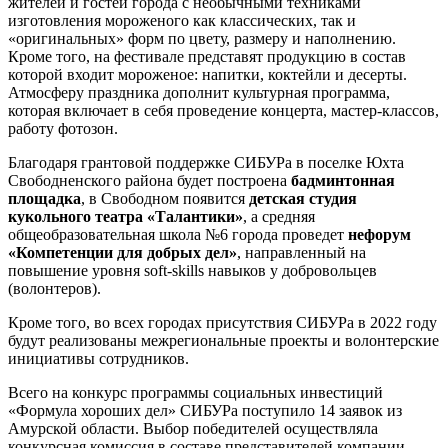
жителей и гостей города с необычными техниками
изготовления мороженого как классических, так и
«оригинальных» форм по цвету, размеру и наполнению.
Кроме того, на фестивале представят продукцию в состав
которой входит мороженое: напитки, коктейли и десерты.
Атмосферу праздника дополнит культурная программа,
которая включает в себя проведение концерта, мастер-классов,
работу фотозон.
Благодаря грантовой поддержке СИБУРа в поселке Юхта
Свободненского района будет построена
бадминтонная
площадка
, в Свободном появится
детская студия
кукольного театра «Талантики»
, а средняя
общеобразовательная школа №6 города проведет
нефорум
«Компетенции для добрых дел»
, направленный на
повышение уровня soft-skills навыков у добровольцев
(волонтеров).
Кроме того, во всех городах присутствия СИБУРа в 2022 году
будут реализованы межрегиональные проекты и волонтерские
инициативы сотрудников.
Всего на конкурс программы социальных инвестиций
«Формула хороших дел» СИБУРа поступило 14 заявок из
Амурской области. Выбор победителей осуществляла
конкурсная комиссия в составе представителей компании,