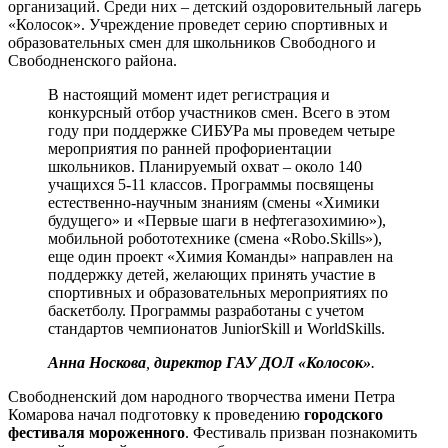
организаций. Среди них – детский оздоровительный лагерь
«Колосок». Учреждение проведет серию спортивных и
образовательных смен для школьников Свободного и
Свободненского района.
В настоящий момент идет регистрация и
конкурсный отбор участников смен. Всего в этом
году при поддержке СИБУРа мы проведем четыре
мероприятия по ранней профориентации
школьников. Планируемый охват – около 140
учащихся 5-11 классов. Программы посвящены
естественно-научным знаниям (смены «Химики
будущего» и «Первые шаги в нефтегазохимию»),
мобильной робототехнике (смена «Robo.Skills»),
еще один проект «Химия Команды» направлен на
поддержку детей, желающих принять участие в
спортивных и образовательных мероприятиях по
баскетболу. Программы разработаны с учетом
стандартов чемпионатов JuniorSkill и WorldSkills.
Анна Носкова
,
директор ГАУ ДОЛ «Колосок»
.
Свободненский дом народного творчества имени Петра
Комарова начал подготовку к проведению
городского
фестиваля мороженного
. Фестиваль призван познакомить