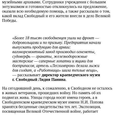
музейными архивами. Сотрудники учреждения c большим
энтузиазмом и готовностью откликнулись на предложение,
оказали всю необходимую помощь, а также рассказали о том,
какой вклад Свободный и его жители внесли в дело Великой
Победы.
«Более 18 тысяч свободненцев ушли на фронт —
добровольцами и по призыву.
Предприятия начали
выпускать продукцию для армии:
вагоноремонтный завод производил огнеметы,
судоверфь — гранаты, железнодорожные
мастерские — саперные лопатки и ящики для
боеприпасов, артель «Лесхимпром» делала лыжи
для солдат, а «Работница» шила теплые вещи»
,
— рассказывает
директор краеведческого музея
г. Свободный Лидия Панина
.
На сегодняшний день, к сожалению, в Свободном не осталось
в живых ветеранов, прошедших войну. Но память об их
подвигах жива. Улицы города носят имена героев, а в
Свободненском краеведческом музее имени Н.И. Попова
хранятся бесценные свидетельства тех лет. Экспозиция,
посвященная Великой Отечественной войне, работает