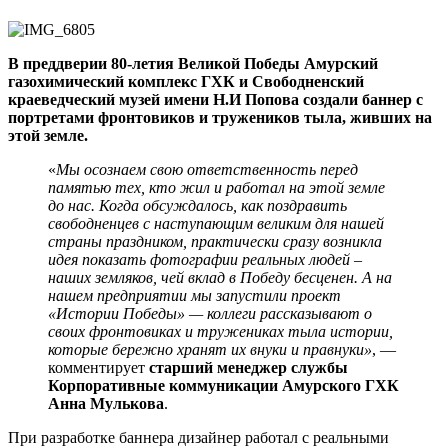
В преддверии 80-летия Великой Победы Амурский
газохимический комплекс ГХК и Свободненский
краеведческий музей имени Н.И Попова создали баннер с
портретами фронтовиков и тружеников тыла, живших на
этой земле.
«
Мы осознаем свою ответственность перед
памятью тех, кто жил и работал на этой земле
до нас. Когда обсуждалось, как поздравить
свободненцев с наступающим великим для нашей
страны праздником, практически сразу возникла
идея показать фотографии реальных людей –
наших земляков, чей вклад в Победу бесценен. А на
нашем предприятии мы запустили проект
«Истории Победы» — коллеги рассказывают о
своих фронтовиках и тружениках тыла истории,
которые бережно хранят их внуки и правнуки»
, —
комментирует
старший менеджер службы
Корпоративные коммуникации Амурского ГХК
Анна Мулькова
.
При разработке баннера дизайнер работал с реальными