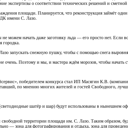
ение экспертизы о соответствии технических решений и сметной 
аждения площади. Планируется, что реконструкция займёт один г
 ДК имени С. Лазо.
мы не можем начать даже заготовку льда — его просто нет. Если 
я городка.
 Лазо запускать снежную пушку, чтобы с помощью снега выровн
 не очень. Поэтому и мы, и мастера ждём морозов, чтобы начать 
сервис», победителем конкурса стал ИП Масягин К.В. (компани
 ставший, по мнению многих жителей и гостей Свободного, лучш
светодиодные шатёр и шар) будут использованы в нынешнем оф
 свободной территории площади им. С. Лазо. Таким образом, бу
ельно — зона для фотографирования и отдыха, зона для проведе