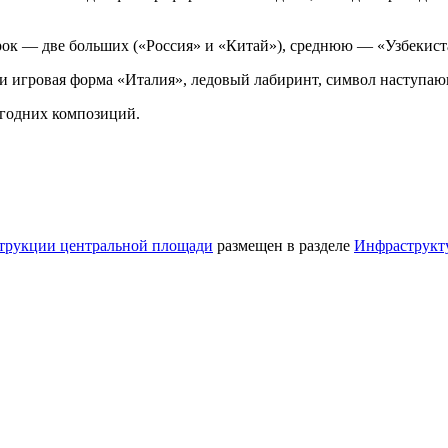
орок — две больших («Россия» и «Китай»), среднюю — «Узбекис
 и игровая форма «Италия», ледовый лабиринт, символ наступаю
огодних композиций.
струкции центральной площади
размещен в разделе
Инфраструкт